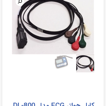
کابل هولتر ECG مدل DL-800